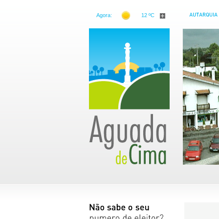
Agora:
12 ºC
Freguesia de Aguada de Cima
Conheça a nossa freguesia