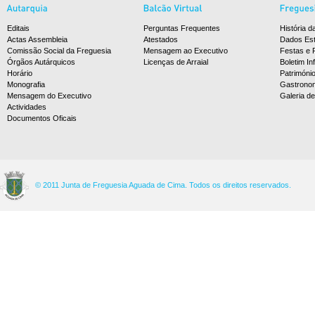
Editais
Perguntas Frequentes
História d
Actas Assembleia
Atestados
Dados Est
Comissão Social da Freguesia
Mensagem ao Executivo
Festas e 
Órgãos Autárquicos
Licenças de Arraial
Boletim In
Horário
Patrimóni
Monografia
Gastrono
Mensagem do Executivo
Galeria d
Actividades
Documentos Oficais
© 2011 Junta de Freguesia Aguada de Cima. Todos os direitos reservados.