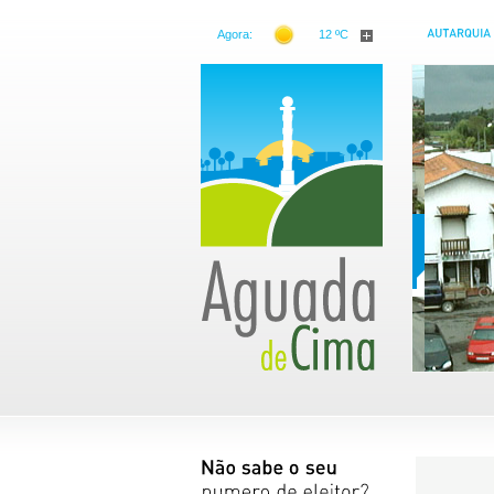
Agora:
12 ºC
Freguesia de Aguada de Cima
Conheça a nossa freguesia