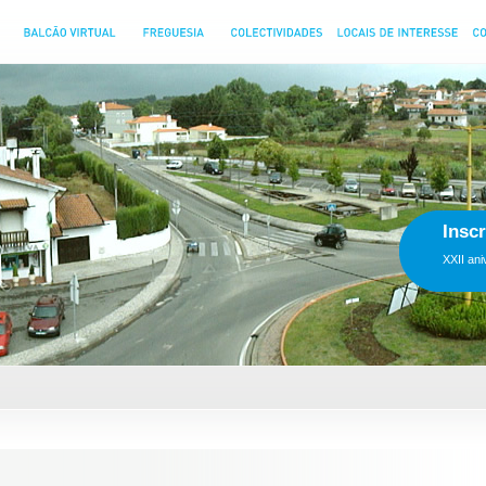
Inscri
XXII anive