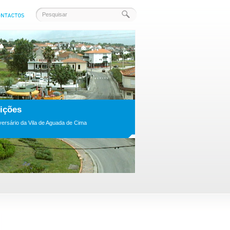
ções
rsário da Vila de Aguada de Cima