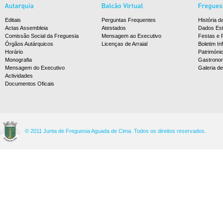
Editais
Perguntas Frequentes
História d
Actas Assembleia
Atestados
Dados Est
Comissão Social da Freguesia
Mensagem ao Executivo
Festas e 
Órgãos Autárquicos
Licenças de Arraial
Boletim In
Horário
Patrimóni
Monografia
Gastrono
Mensagem do Executivo
Galeria d
Actividades
Documentos Oficais
© 2011 Junta de Freguesia Aguada de Cima. Todos os direitos reservados.