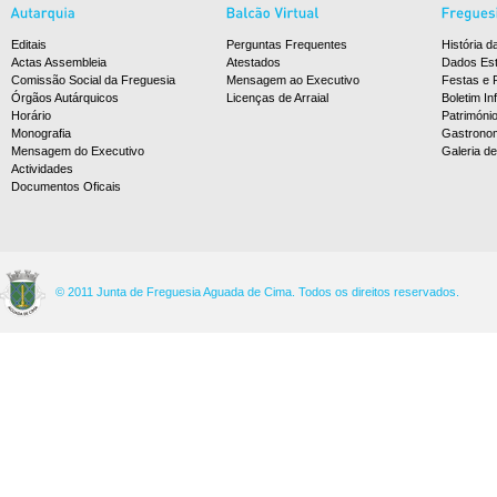
Editais
Perguntas Frequentes
História d
Actas Assembleia
Atestados
Dados Est
Comissão Social da Freguesia
Mensagem ao Executivo
Festas e 
Órgãos Autárquicos
Licenças de Arraial
Boletim In
Horário
Patrimóni
Monografia
Gastrono
Mensagem do Executivo
Galeria d
Actividades
Documentos Oficais
© 2011 Junta de Freguesia Aguada de Cima. Todos os direitos reservados.