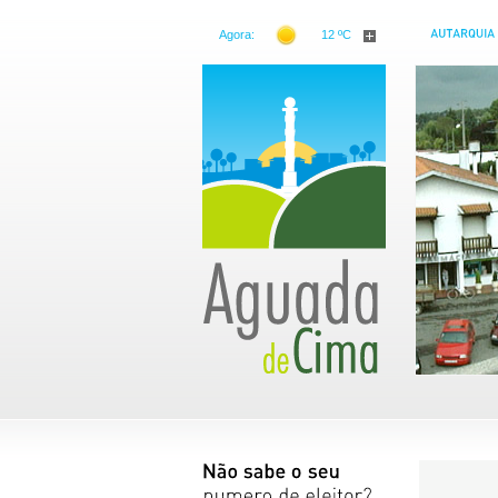
Agora:
12 ºC
Freguesia de Aguada de Cima
Conheça a nossa freguesia