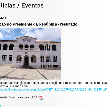
01-25
ção do Presidente da República - resultado
ultado das votações de ontem para a eleição do Presidente da República, realiza
exo ou clicando aqui
://media.jf-aguadadecima.pt/noticias/KMBT_215%20JF%20AG%20CIMA_02145.pdf
oad do ficheiro em formato PDF -
ar