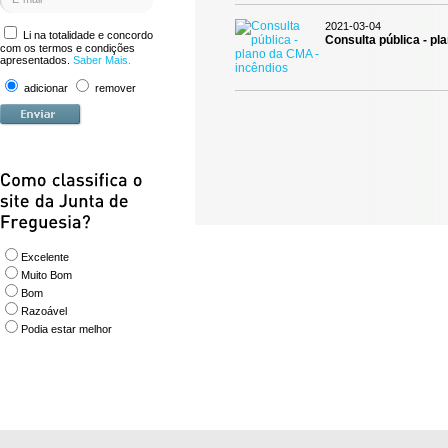
2021-03-04
Li na totalidade e concordo
Consulta pública - pl
com os termos e condições
apresentados.
Saber Mais.
adicionar
remover
Excelente
Muito Bom
Bom
Razoável
Podia estar melhor