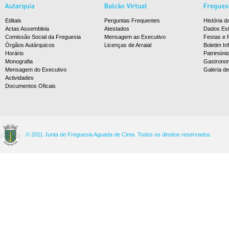
Editais
Perguntas Frequentes
História d
Actas Assembleia
Atestados
Dados Est
Comissão Social da Freguesia
Mensagem ao Executivo
Festas e 
Órgãos Autárquicos
Licenças de Arraial
Boletim In
Horário
Patrimóni
Monografia
Gastrono
Mensagem do Executivo
Galeria d
Actividades
Documentos Oficais
© 2011 Junta de Freguesia Aguada de Cima. Todos os direitos reservados.