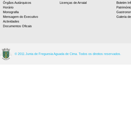
Órgãos Autárquicos
Licenças de Arraial
Boletim In
Horário
Patrimóni
Monografia
Gastrono
Mensagem do Executivo
Galeria d
Actividades
Documentos Oficais
© 2011 Junta de Freguesia Aguada de Cima. Todos os direitos reservados.