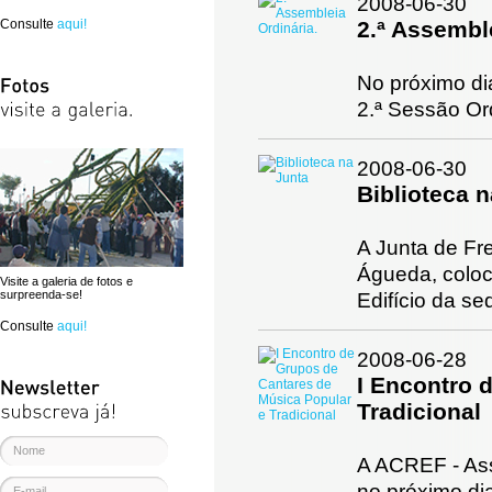
2008-06-30
Consulte
aqui!
2.ª Assemble
No próximo di
2.ª Sessão Or
2008-06-30
Biblioteca 
A Junta de Fr
Águeda, coloc
Visite a galeria de fotos e
surpreenda-se!
Edifício da se
Consulte
aqui!
2008-06-28
I Encontro 
Tradicional
A ACREF - Ass
no próximo di