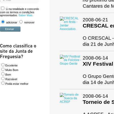
Cantares de M
Li na totalidade e concordo
com os termos e condições
apresentados.
Saber Mais.
2008-06-21
adicionar
remover
CRESCAL em 
O CRESCAL - C
dia 21 de Junh
2008-06-14
XIV Festival
Excelente
Muito Bom
Bom
O Grupo Gente 
Razoável
dia 14 de Jun
Podia estar melhor
2008-06-14
Torneio de