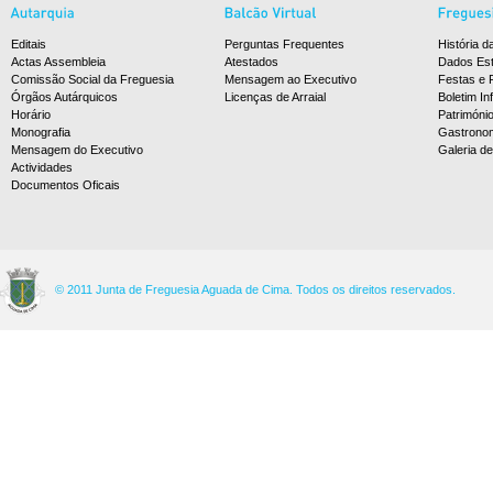
Editais
Perguntas Frequentes
História d
Actas Assembleia
Atestados
Dados Est
Comissão Social da Freguesia
Mensagem ao Executivo
Festas e 
Órgãos Autárquicos
Licenças de Arraial
Boletim In
Horário
Patrimóni
Monografia
Gastrono
Mensagem do Executivo
Galeria d
Actividades
Documentos Oficais
© 2011 Junta de Freguesia Aguada de Cima. Todos os direitos reservados.